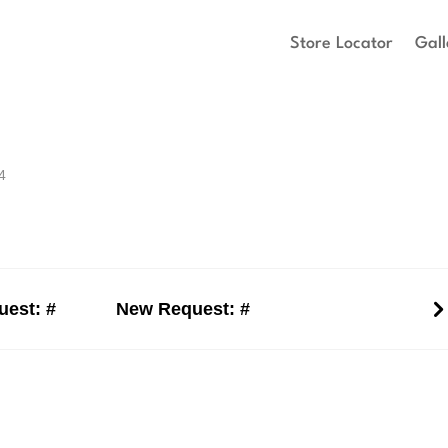
Store Locator
Gall
4
est: #
New Request: #