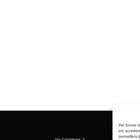
Per fornire 
e/o accedere
permetterà d
Via Colombare, 3