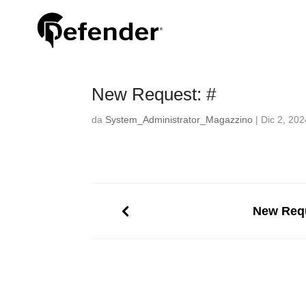
New Request: #
da
System_Administrator_Magazzino
|
Dic 2, 202
New Requ