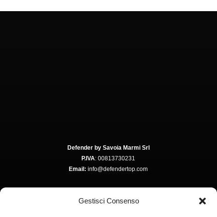
Defender by Savoia Marmi Srl
P.IVA
: 00813730231
Email:
info@defendertop.com
Gestisci Consenso
Via Colombare, 3