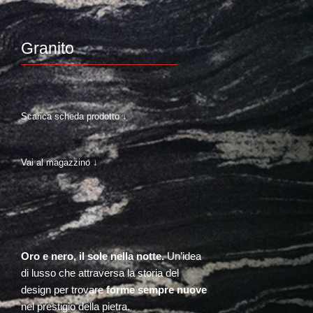
Granito
Scarica scheda prodotto ↓
Vai al magazzino ↓
Oro e nero, il sole nella notte.
Un’idea
di lusso che attraversa la storia del
design per trovare
forme sempre nuove
nel prestigio della pietra.