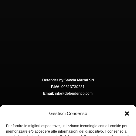
Defender by Savoia Marmi Srl
P.IVA
: 00813730231
Email:
info@defendertop.com
Gestisci Consenso
Via Colombare, 3
Per fornire le migliori esperienze, utilizziamo tecnologie come i cookie per
37015 Ponton di Domegliara
memorizzare e/o accedere alle informazioni del dispositivo. Il consenso a