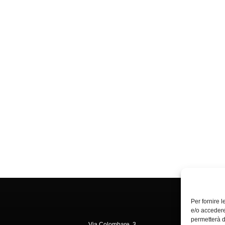
Per fornire 
e/o accedere
permetterà d
Via Colombare, 3