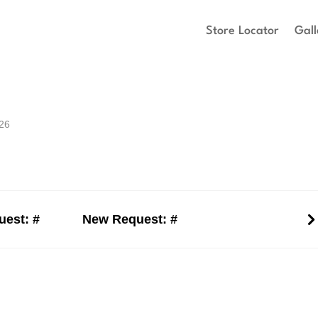
Store Locator
Gall
26
est: #
New Request: #