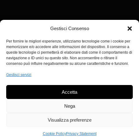
Gestisci Consenso
Via Colombare, 3
37015 Ponton di Domegliara
Per fornire le migliori esperienze, utilizziamo tecnologie come i cookie per
VERONA – ITALY
memorizzare e/o accedere alle informazioni del dispositivo. Il consenso a
queste tecnologie ci permetterà di elaborare dati come il comportamento di
navigazione o ID unici su questo sito. Non acconsentire o ritirare il
consenso può influire negativamente su alcune caratteristiche e funzioni.
Gestisci servizi
Accetta
Nega
Visualizza preferenze
Cookie Policy
Privacy Statement