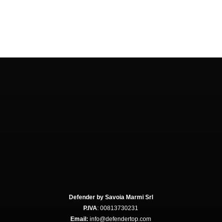
Defender by Savoia Marmi Srl
P.IVA
: 00813730231
Email:
info@defendertop.com