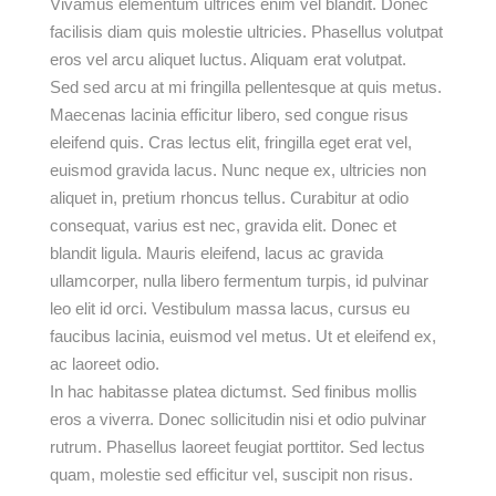
Vivamus elementum ultrices enim vel blandit. Donec
facilisis diam quis molestie ultricies. Phasellus volutpat
eros vel arcu aliquet luctus. Aliquam erat volutpat.
Sed sed arcu at mi fringilla pellentesque at quis metus.
Maecenas lacinia efficitur libero, sed congue risus
eleifend quis. Cras lectus elit, fringilla eget erat vel,
euismod gravida lacus. Nunc neque ex, ultricies non
aliquet in, pretium rhoncus tellus. Curabitur at odio
consequat, varius est nec, gravida elit. Donec et
blandit ligula. Mauris eleifend, lacus ac gravida
ullamcorper, nulla libero fermentum turpis, id pulvinar
leo elit id orci. Vestibulum massa lacus, cursus eu
faucibus lacinia, euismod vel metus. Ut et eleifend ex,
ac laoreet odio.
In hac habitasse platea dictumst. Sed finibus mollis
eros a viverra. Donec sollicitudin nisi et odio pulvinar
rutrum. Phasellus laoreet feugiat porttitor. Sed lectus
quam, molestie sed efficitur vel, suscipit non risus.