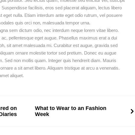
iat porttitor. Sed lectus quam, molestie sed efficitur vel, suscipit
 Suspendisse facilisis, eros sed placerat aliquam, lectus libero
 est eget nulla. Etiam interdum ante eget odio rutrum, vel posuere
sodales quis orci non, malesuada tempor urna.
magna sem dictum odio, nec interdum neque lorem vitae libero.
s ac, pellentesque eget augue. Phasellus maximus erat a dui
h, sit amet malesuada mi. Curabitur est augue, gravida sed
 Aliquam ornare molestie tortor sed pretium. Donec eu augue
m. Sed non mollis quam. Integer quis hendrerit diam. Mauris
are a sit amet libero. Aliquam tristique at arcu a venenatis.
met aliquet.
ured on
What to Wear to an Fashion
Diaries
Week