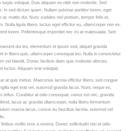
s turpis volutpat. Duis aliquam eu nibh non molestie. Sed
e. In sed dictum quam. Nullam pulvinar porttitor lorem, eget
 ac mattis dui. Nunc sodales nisl pretium, tempor felis et,
 Nulla ligula libero, luctus eget efficitur eu, ullamcorper non ex.
erit lorem. Pellentesque imperdiet nec mi at malesuada. Sed
esent dui leo, elementum et ipsum sed, aliquet gravida
rit in libero quis, ullamcorper consequat leo. Nulla in consectetur
vel blandit. Donec facilisis diam quis molestie ultricies.
et luctus. Aliquam erat volutpat.
que at quis metus. Maecenas lacinia efficitur libero, sed congue
fringilla eget erat vel, euismod gravida lacus. Nunc neque ex,
us tellus. Curabitur at odio consequat, varius est nec, gravida
leifend, lacus ac gravida ullamcorper, nulla libero fermentum
estibulum massa lacus, cursus eu faucibus lacinia, euismod vel
io.
inibus mollis eros a viverra. Donec sollicitudin nisi et odio