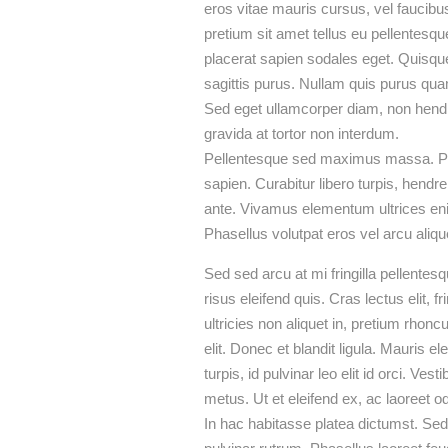
eros vitae mauris cursus, vel faucibu
pretium sit amet tellus eu pellentesqu
placerat sapien sodales eget. Quisque
sagittis purus. Nullam quis purus quam.
Sed eget ullamcorper diam, non hendr
gravida at tortor non interdum.
Pellentesque sed maximus massa. Pra
sapien. Curabitur libero turpis, hendre
ante. Vivamus elementum ultrices enim 
Phasellus volutpat eros vel arcu aliqu
Sed sed arcu at mi fringilla pellentes
risus eleifend quis. Cras lectus elit, 
ultricies non aliquet in, pretium rhonc
elit. Donec et blandit ligula. Mauris e
turpis, id pulvinar leo elit id orci. V
metus. Ut et eleifend ex, ac laoreet od
In hac habitasse platea dictumst. Sed f