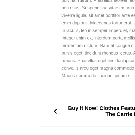
pulvinar rutrum. Phasellus laoreet feug
non risus. Suspendisse vitae ex urna.
viverra ligula, sit amet porttitor ante
enim dapibus. Maecenas tortor erat, 
In iaculis, leo in semper imperdiet, 
Integer enim ex, interdum porta molli
fermentum dictum. Nam at congue nib
purus eget, tincidunt rhoncus lectus.
mauris. Phasellus eget tincidunt ipsu
convallis arcu eget magna commodo orn
Mauris commodo tincidunt ipsum sit a
Buy It Now! Clothes Feat
The Carrie 