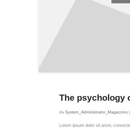
The psychology o
da
System_Administrator_Magazzino
Lorem ipsum dolor sit amet, consectetu