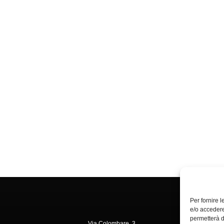
Per fornire 
e/o accedere
permetterà d
Via Colombare, 3