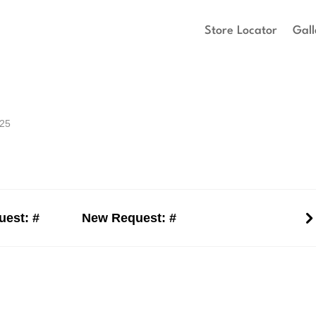
Store Locator
Gall
025
est: #
New Request: #