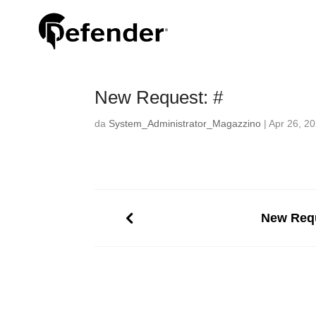
New Request: #
da
System_Administrator_Magazzino
|
Apr 26, 2
New Requ