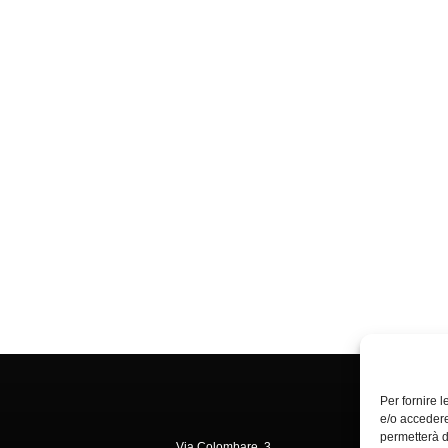
Per fornire 
e/o accedere
permetterà d
Via Colombare, 3