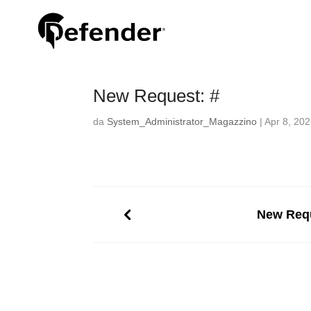
New Request: #
da
System_Administrator_Magazzino
|
Apr 8, 20
New Requ