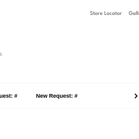
Store Locator
Gall
26
est: #
New Request: #