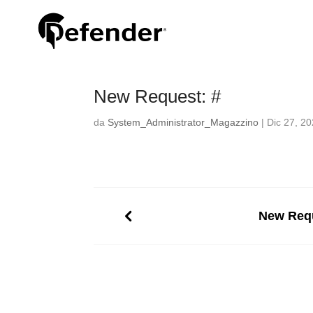
New Request: #
da
System_Administrator_Magazzino
|
Dic 27, 2
New Requ