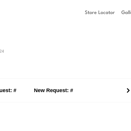
Store Locator
Gall
024
est: #
New Request: #