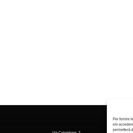
Per fornire 
e/o accedere
permetterà d
Via Colombare, 3