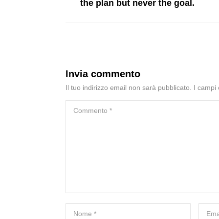
the plan but never the goal.
Invia commento
Il tuo indirizzo email non sarà pubblicato.
I campi