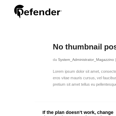
No thumbnail po
da
System_Administrator_Magazzino
Lorem ipsum dolor sit amet, consectetu
eros vitae mauris cursus, vel faucibu
pretium sit amet tellus eu pellentes
If the plan doesn’t work, change