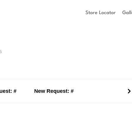
Store Locator
Gall
5
est: #
New Request: #