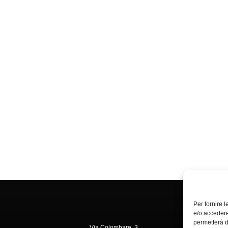
Per fornire 
e/o accedere
permetterà d
Via Colombare, 3