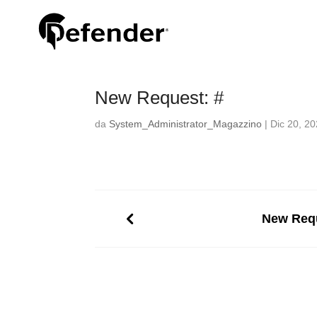
New Request: #
da
System_Administrator_Magazzino
|
Dic 20, 2
New Requ