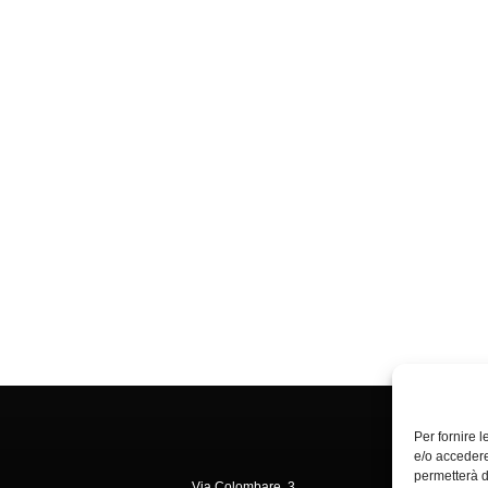
Per fornire 
e/o accedere
permetterà d
Via Colombare, 3