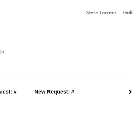
Store Locator
Gall
024
est: #
New Request: #