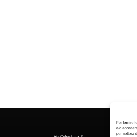
Per fornire 
e/o accedere
permetterà d
Via Colombare, 3