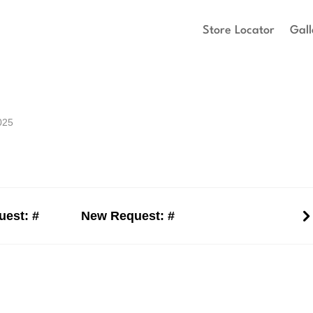
Store Locator
Gall
025
est: #
New Request: #