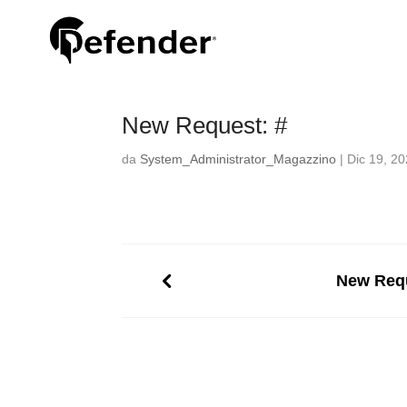
New Request: #
da
System_Administrator_Magazzino
|
Dic 19, 2
New Requ