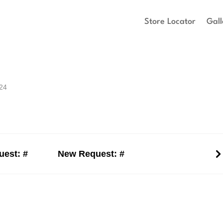
Store Locator
Gall
024
est: #
New Request: #