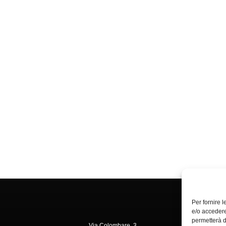
Per fornire 
e/o accedere
permetterà d
Via Colombare, 3