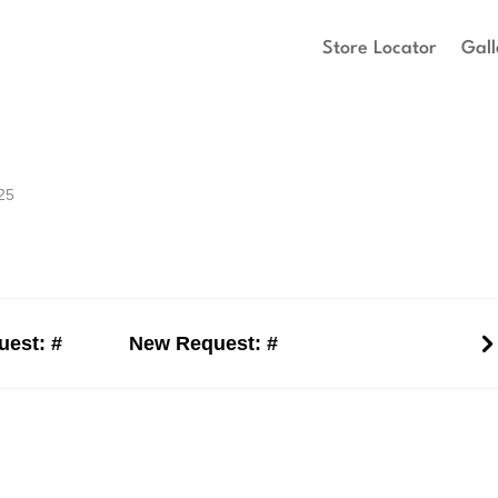
Store Locator
Gall
025
est: #
New Request: #