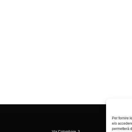
Per fornire 
e/o accedere
permetterà d
Via Colombare, 3