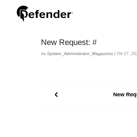
New Request: #
da
System_Administrator_Magazzino
|
Ott 27, 2
New Requ