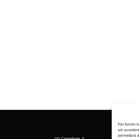
Per fornire 
e/o accedere
permetterà d
Via Colombare, 3