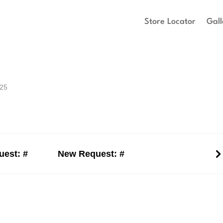
Store Locator
Gall
025
est: #
New Request: #