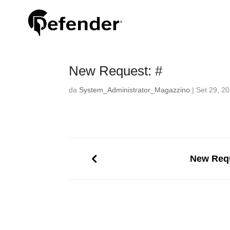
New Request: #
da
System_Administrator_Magazzino
|
Set 29, 2
New Requ