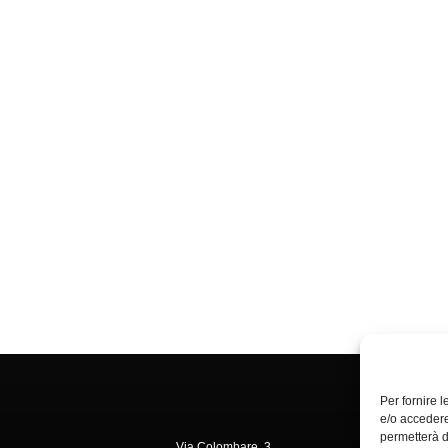
Per fornire 
e/o accedere
permetterà d
Via Colombare, 3