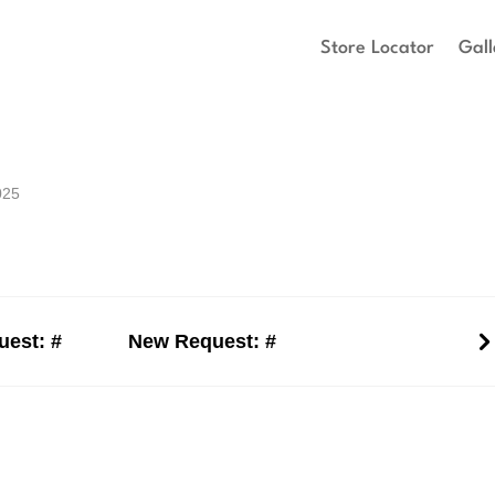
Store Locator
Gall
025
est: #
New Request: #