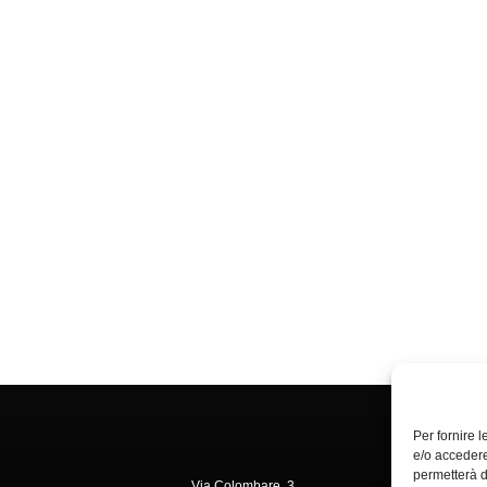
Per fornire 
e/o accedere
permetterà d
Via Colombare, 3