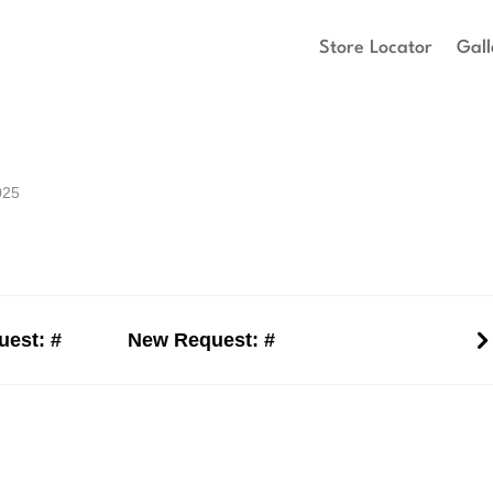
Store Locator
Gall
025
est: #
New Request: #