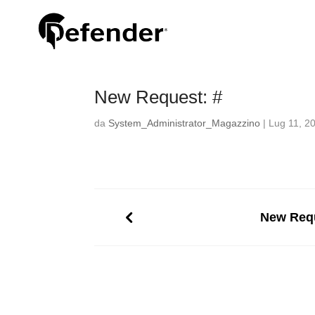
New Request: #
da
System_Administrator_Magazzino
|
Lug 11, 2
New Requ