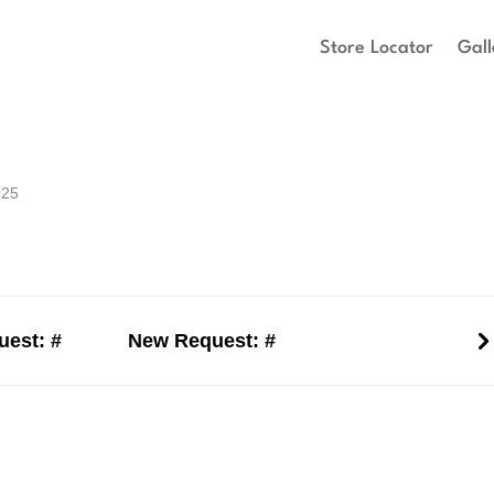
Store Locator
Gall
025
est: #
New Request: #