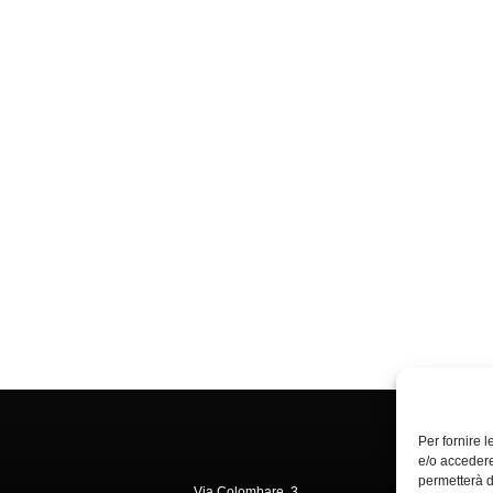
Per fornire 
e/o accedere
permetterà d
Via Colombare, 3