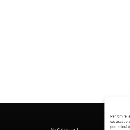
Per fornire 
e/o accedere
permetterà d
Via Colombare, 3