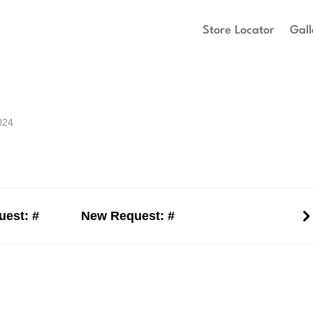
Store Locator
Gall
024
est: #
New Request: #