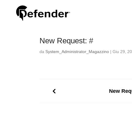
New Request: #
da
System_Administrator_Magazzino
|
Giu 29, 2
New Requ