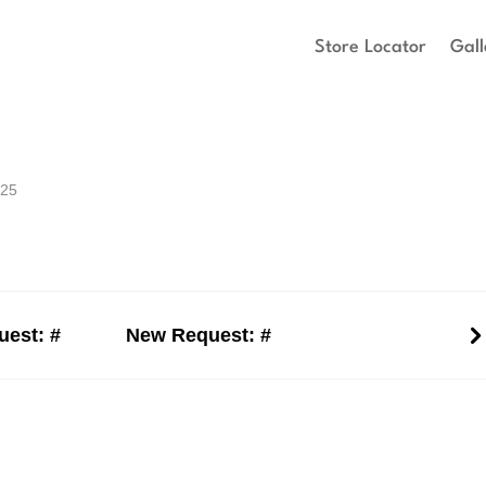
Store Locator
Gall
025
est: #
New Request: #