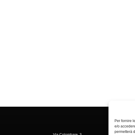
Per fornire 
e/o accedere
permetterà d
Via Colombare, 3