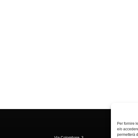
Per fornire 
e/o accedere
permetterà d
Via Colombare, 3