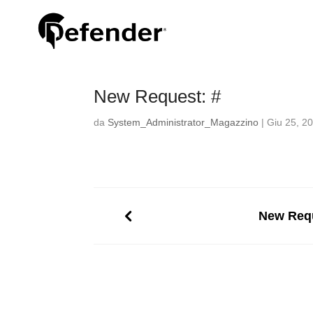
New Request: #
da
System_Administrator_Magazzino
|
Giu 25, 2
New Requ