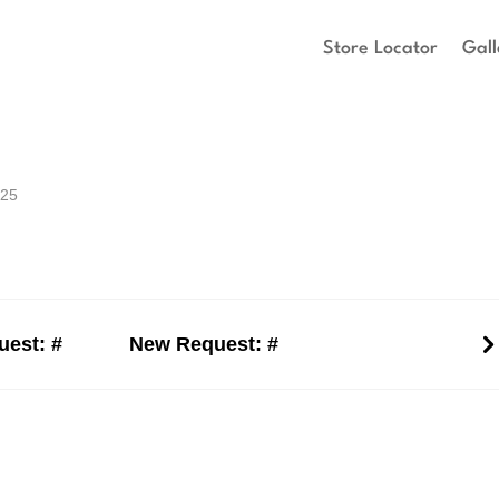
Store Locator
Gall
025
est: #
New Request: #