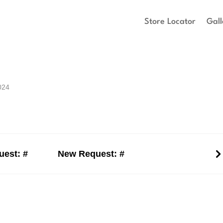
Store Locator
Gall
024
est: #
New Request: #