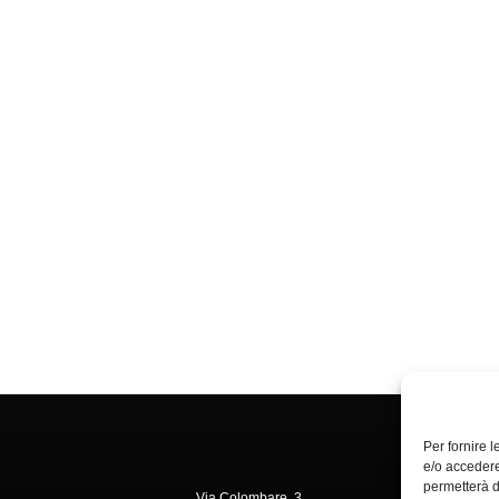
Per fornire 
e/o accedere
permetterà d
Via Colombare, 3