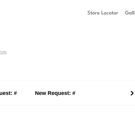
Store Locator
Gall
2025
est: #
New Request: #