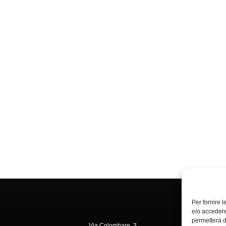
Per fornire 
e/o accedere
permetterà d
Via Colombare, 3