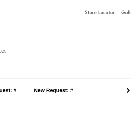
Store Locator
Gall
2025
est: #
New Request: #