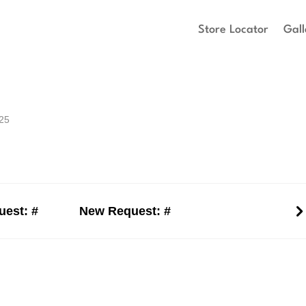
Store Locator
Gall
25
est: #
New Request: #