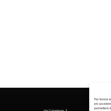
Per fornire 
e/o accedere
permetterà d
Via Colombare, 3