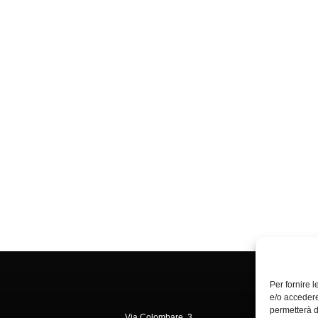
Per fornire 
e/o accedere
permetterà d
Via Colombare, 3