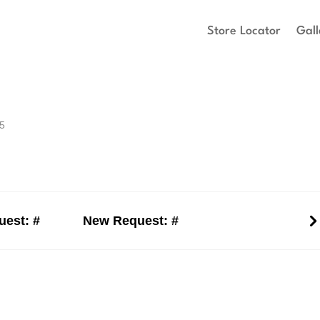
Store Locator
Gall
25
est: #
New Request: #