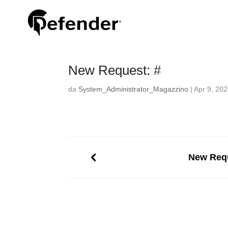
New Request: #
da
System_Administrator_Magazzino
|
Apr 9, 20
New Requ