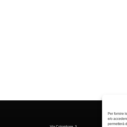
Per fornire 
e/o accedere
permetterà d
Via Colombare, 3