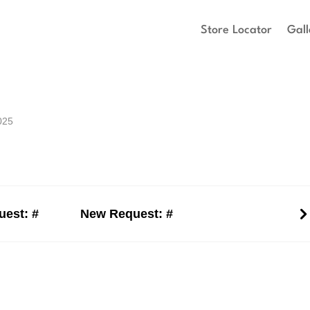
Store Locator
Gall
025
est: #
New Request: #