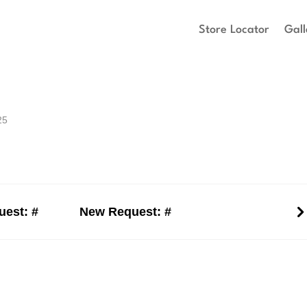
Store Locator
Gall
25
est: #
New Request: #