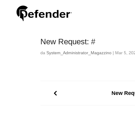
New Request: #
da
System_Administrator_Magazzino
|
Mar 5, 20
New Requ