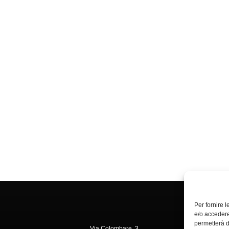
Per fornire 
e/o accedere
permetterà d
Via Colombare, 3