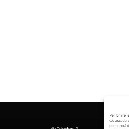
Per fornire 
e/o accedere
permetterà d
Via Colombare, 3