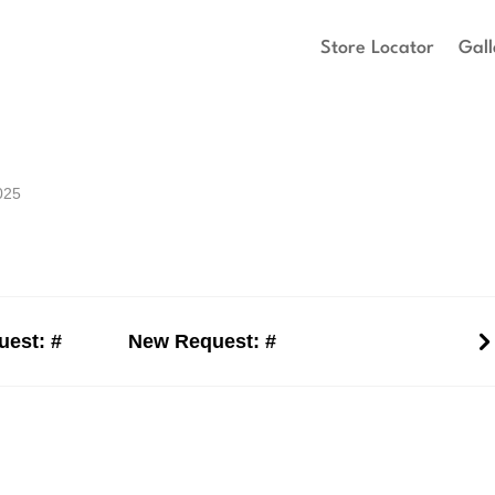
Store Locator
Gall
025
est: #
New Request: #