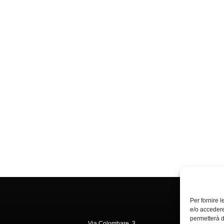
Per fornire 
e/o accedere
permetterà d
Via Colombare, 3