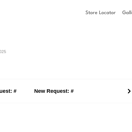
Store Locator
Gall
025
est: #
New Request: #