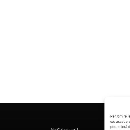
Per fornire 
e/o accedere
permetterà d
Via Colombare, 3