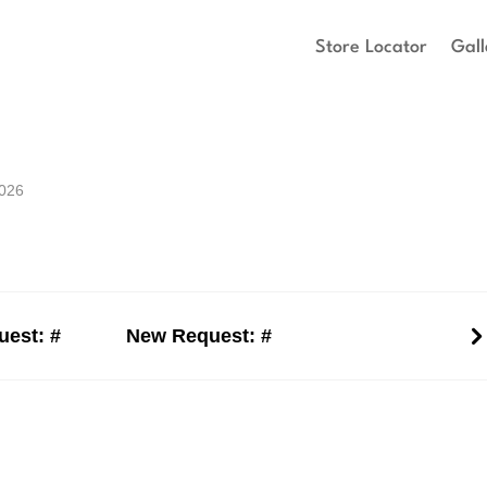
Store Locator
Gall
2026
est: #
New Request: #