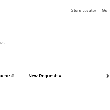
Store Locator
Gall
026
est: #
New Request: #