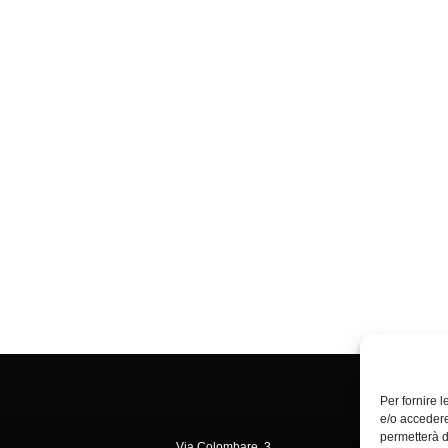
Per fornire 
e/o accedere
permetterà d
Via Colombare, 3