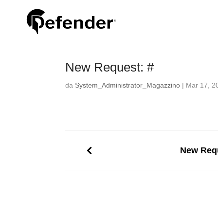
New Request: #
da
System_Administrator_Magazzino
|
Mar 17, 2
New Requ