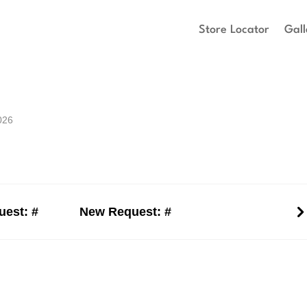
Store Locator
Gall
026
est: #
New Request: #