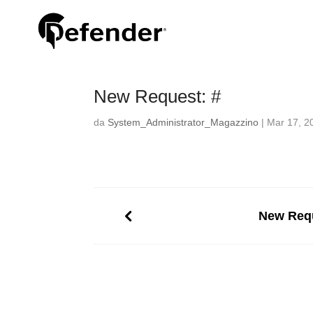
New Request: #
da
System_Administrator_Magazzino
|
Mar 17, 2
New Requ