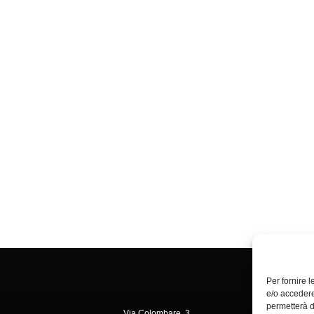
Per fornire 
e/o accedere
permetterà d
Via Colombare, 3