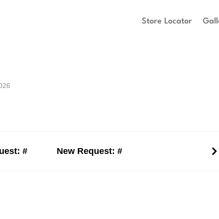
Store Locator
Gall
026
est: #
New Request: #