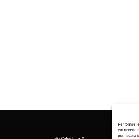
Per fornire 
e/o accedere
permetterà d
Via Colombare, 3