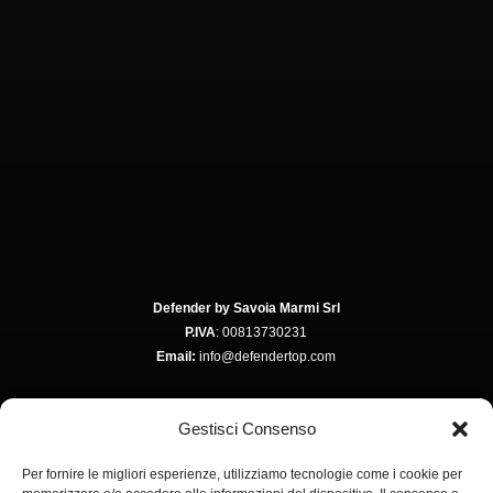
Defender by Savoia Marmi Srl
P.IVA
: 00813730231
Email:
info@defendertop.com
Gestisci Consenso
Via Colombare, 3
Per fornire le migliori esperienze, utilizziamo tecnologie come i cookie per
37015 Ponton di Domegliara