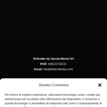
Defender by Savoia Marmi Srl
P.IVA
: 00813730231
Email:
info@defendertop.com
Gestisci Consenso
Via Colombare, 3
Per fornire le migliori esperienze, utilizziamo tecnologie come i cookie per
37015 Ponton di Domegliara
memorizzare e/o accedere alle informazioni del dispositivo. Il consenso a
VERONA – ITALY
queste tecnologie ci permetterà di elaborare dati come il comportamento di